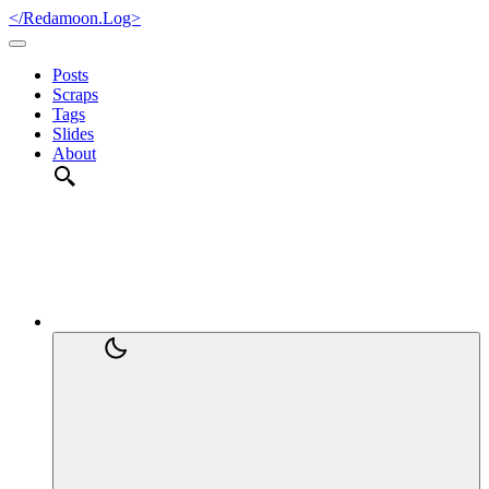
</Redamoon.Log>
Posts
Scraps
Tags
Slides
About