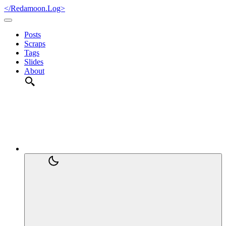
</Redamoon.Log>
Posts
Scraps
Tags
Slides
About