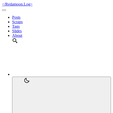
</Redamoon.Log>
Posts
Scraps
Tags
Slides
About