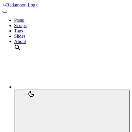
</Redamoon.Log>
Posts
Scraps
Tags
Slides
About