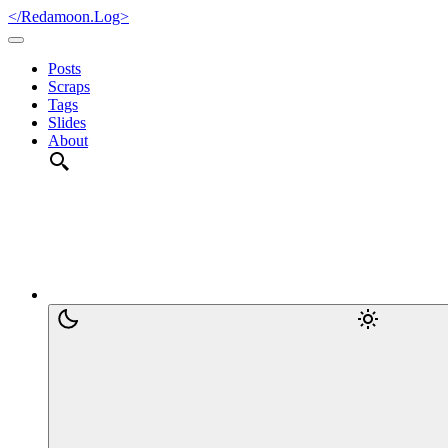
</Redamoon.Log>
Posts
Scraps
Tags
Slides
About