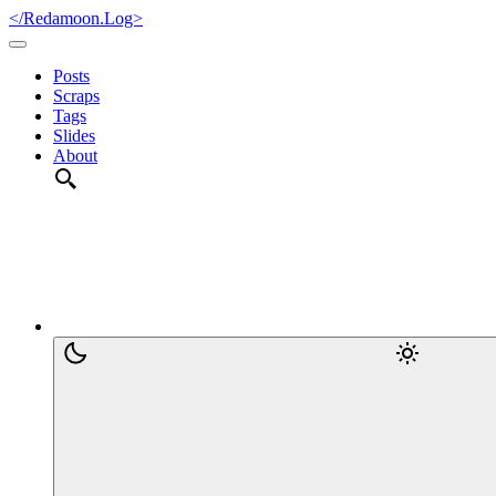
</Redamoon.Log>
Posts
Scraps
Tags
Slides
About