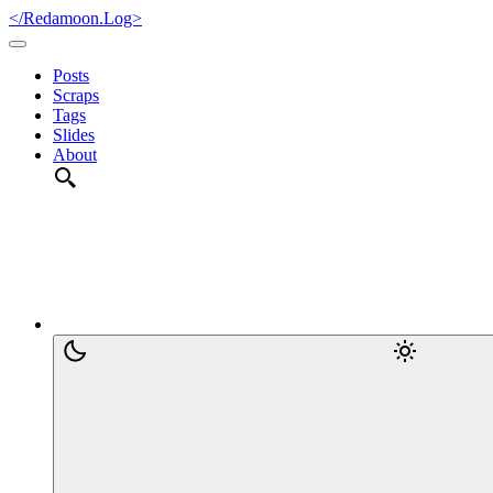
</Redamoon.Log>
Posts
Scraps
Tags
Slides
About