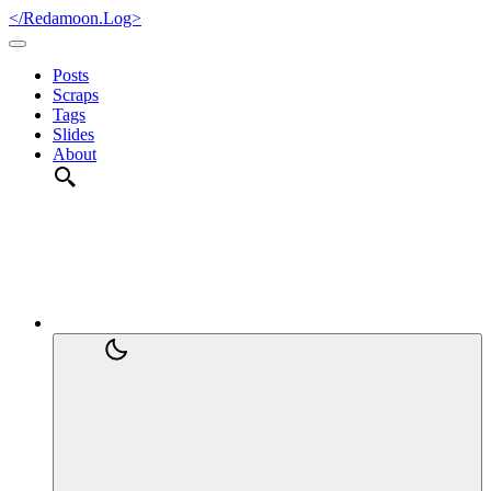
</Redamoon.Log>
Posts
Scraps
Tags
Slides
About