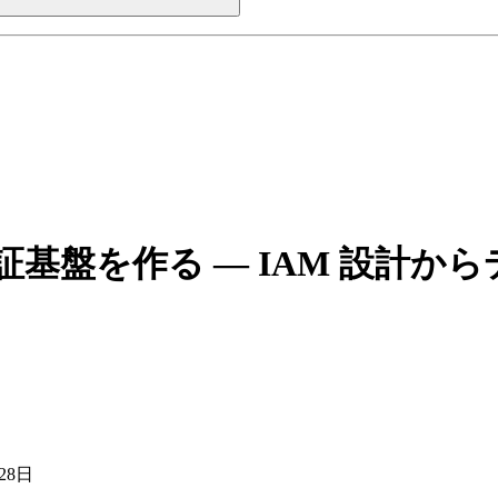
nito 認証基盤を作る — IAM 設
28日