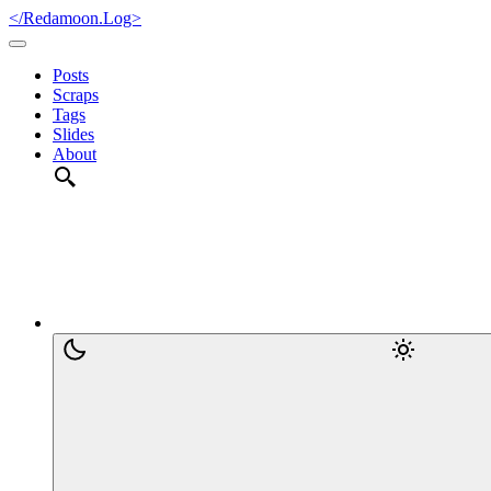
</Redamoon.Log>
Posts
Scraps
Tags
Slides
About