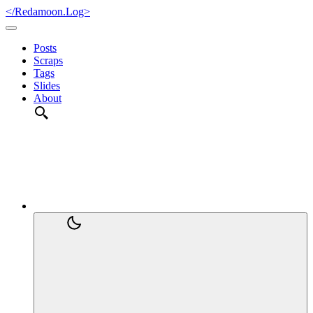
</Redamoon.Log>
Posts
Scraps
Tags
Slides
About