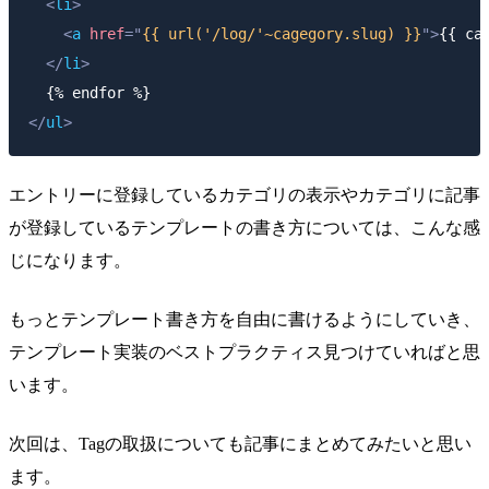
<
li
>
<
a
href
=
"
{{ url('/log/'~cagegory.slug) }}
"
>
{{ ca
</
li
>
</
ul
>
エントリーに登録しているカテゴリの表示やカテゴリに記事
が登録しているテンプレートの書き方については、こんな感
じになります。
もっとテンプレート書き方を自由に書けるようにしていき、
テンプレート実装のベストプラクティス見つけていればと思
います。
次回は、Tagの取扱についても記事にまとめてみたいと思い
ます。